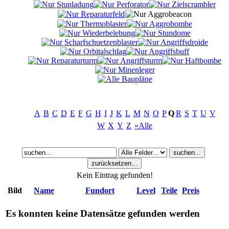
A
B
C
D
E
F
G
H
I
J
K
L
M
N
O
P
Q
R
S
T
U
V
W
X
Y
Z
»Alle
Kein Eintrag gefunden!
Bild
Name
Fundort
Level
Teile
Preis
Es konnten keine Datensätze gefunden werden